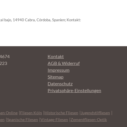
al bajo, 14940 Cabra, Córdoba, Spanien; Kontakt:
Navigation überspringen
84674
Kontakt
4223
AGB & Widerruf
Impressum
Sitemap
Datenschutz
Privatsphäre-Einstellungen
sen Online
Fliesen Köln
Historische Fliesen
Jugendstilfliesen
sen
Spanische Fliesen
Vintage-Fliesen
Zementfliesen-Optik