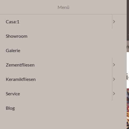
Menü
Facebook
Pinterest
Instagram
Casa:1
Fliesen für höchst
Showroom
Navigation überspring
Casa:1
Showroo
Galerie
Zementfliesen
Charakterstarke Fliesen für indi
Keramikfliesen
Service
Blog