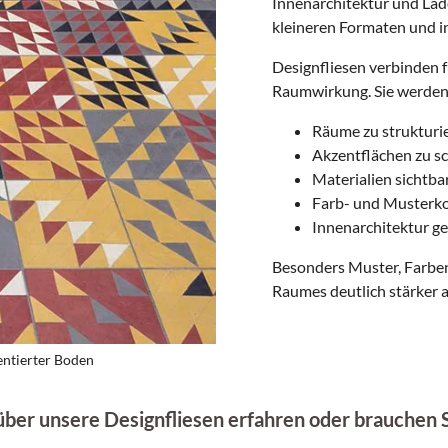
Innenarchitektur und Lad
kleineren Formaten und i
Chalet
Designfliesen verbinden f
Hacienda
Raumwirkung. Sie werden 
Villa
Räume zu strukturi
Akzentflächen zu s
Castillo
Materialien sichtba
Farb- und Musterko
Innenarchitektur ge
Loft
Besonders Muster, Farbe
Individual
Raumes deutlich stärker a
Rand & Sockel
ientierter Boden
ber unsere Designfliesen erfahren oder brauchen 