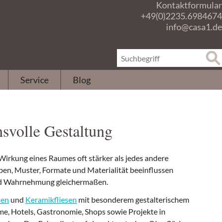
Kontaktformular
+49(0)2235.6984674
info@casa1.de
Service
Blog
hsvolle Gestaltung
Wirkung eines Raumes oft stärker als jedes andere
ben, Muster, Formate und Materialität beeinflussen
nd Wahrnehmung gleichermaßen.
sen
und
Keramikfliesen
mit besonderem gestalterischem
, Hotels, Gastronomie, Shops sowie Projekte in