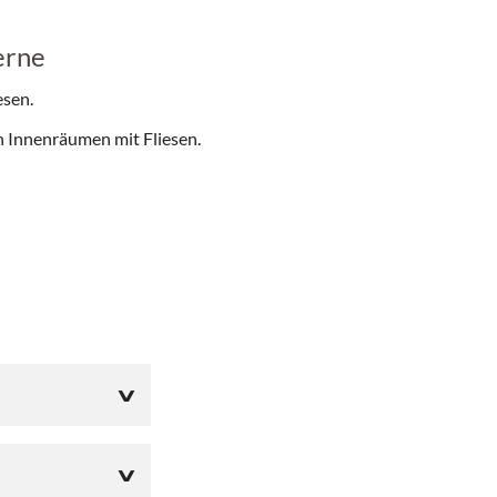
erne
esen.
on Innenräumen mit Fliesen.