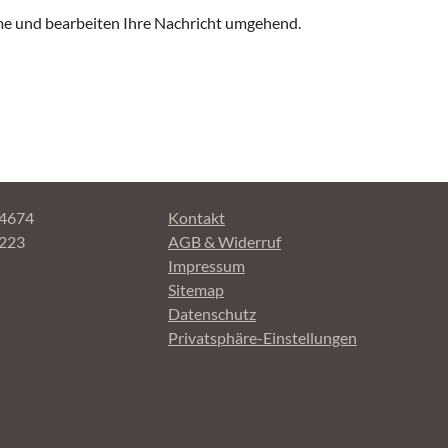
me und bearbeiten Ihre Nachricht umgehend.
Navigation überspringen
84674
Kontakt
4223
AGB & Widerruf
Impressum
Sitemap
Datenschutz
Privatsphäre-Einstellungen