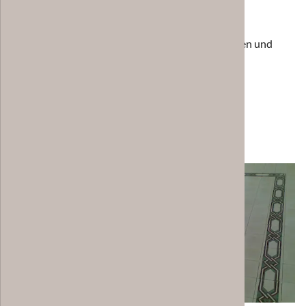
25 Fliesen ergeben 1 m²
Alle Zementfliesen-Preise sowie weitere Preislisten und
Katalog-Downloads finden Sie im Servicebereich.
Kataloge und Preise
Galerie