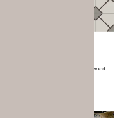
Verlegebeispiel CHA035
6 x 6 Fliesen: 1,44 m²
25 Fliesen ergeben 1 m²
Alle Zementfliesen-Preise sowie weitere Preislisten und
Katalog-Downloads finden Sie im Servicebereich.
Kataloge und Preise
Galerie