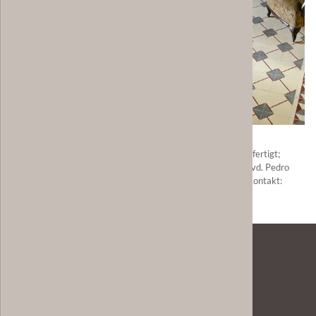
Informationen gemäß
GPSR
: Produkt: Zementfliese, handgefertigt;
Hersteller: MOSAICOS ARTESANOS FELIX GARCIA, S.L., Avd. Pedro
Iglesias BQ 3, Local bajo, 14940 Cabra, Córdoba, Spanien; Kontakt:
info@mosaicosartesanos.com
;
Technische Informationen