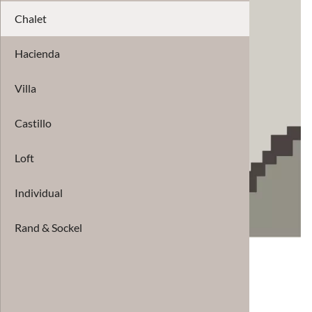
Chalet
Hacienda
Villa
Castillo
Loft
Individual
Rand & Sockel
Einzelfliese CHA035
Format: 20 x 20 cm
In allen verfügbaren
Farben
konfigurierbar.