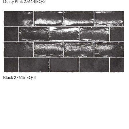
Dusty Pink 27614|EQ-3
Black 27615|EQ-3