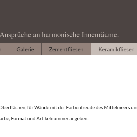
Zementfliesen
Service
Casa:1
Unternehmen
Katalog bestellen
Kataloge & Preise
e Ansprüche an harmonische Innenräume.
Film ab!
Informationen
Beratung Fliesenwahl
en
m
Galerie
Zementfliesen
Keramikfliesen
Kundenmeinungen
FAQs
Verlegen & Pflegen
AGB & Widerruf
Konfigurator
Fliesenleger
Datenschutz
Farben
Partner & Links
Solo | Einfarbig
Technische Info
Oberflächen, für Wände mit der Farbenfreude des Mittelmeers un
Casita
Farbe, Format und Artikelnummer angeben.
Finca