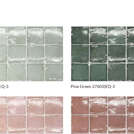
Chalet
Hacienda
Villa
Castillo
Loft
Individual
EQ-3
Pine Green 27603|EQ-3
Rand & Sockel