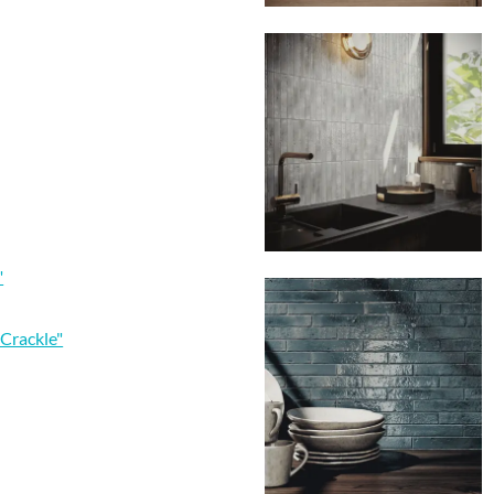
"
Crackle"