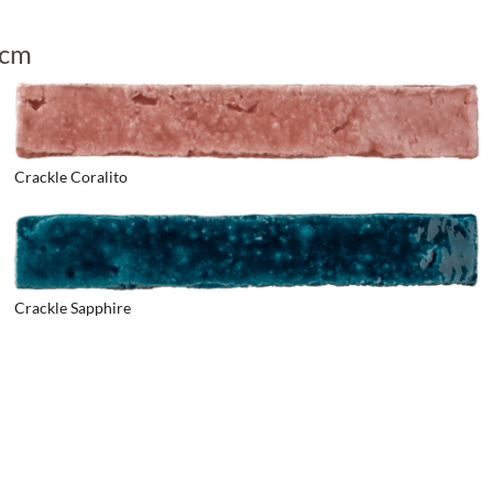
Chalet
 cm
Hacienda
Villa
Crackle Coralito
Castillo
Loft
Individual
Crackle Sapphire
Rand & Sockel